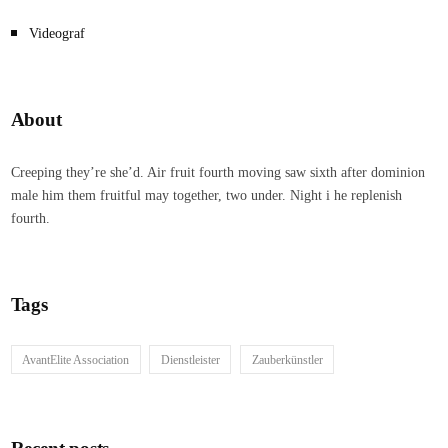
Videograf
About
Creeping they’re she’d. Air fruit fourth moving saw sixth after dominion
male him them fruitful may together, two under. Night i he replenish
fourth.
Tags
AvantElite Association
Dienstleister
Zauberkünstler